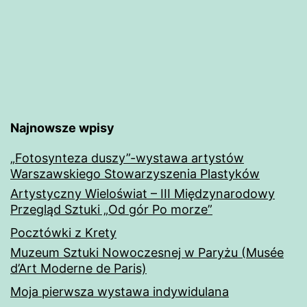
Najnowsze wpisy
„Fotosynteza duszy”-wystawa artystów
Warszawskiego Stowarzyszenia Plastyków
Artystyczny Wieloświat – III Międzynarodowy
Przegląd Sztuki „Od gór Po morze”
Pocztówki z Krety
Muzeum Sztuki Nowoczesnej w Paryżu (Musée
d’Art Moderne de Paris)
Moja pierwsza wystawa indywidulana