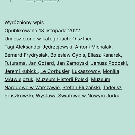
w
służbie
Wyróżniony wpis
idei?
Opublikowano
13 listopada 2022
Umieszczono w kategoriach:
O sztuce
Tagi
Aleksander Jędrzejewski
,
Antoni Michalak
,
Bernard Frydrysiak
,
Bolesław Cybis
,
Eliasz Kanarek
,
Futurama
,
Jan Gotard
,
Jan Zamoyski
,
Janusz Podoski
,
Jeremi Kubicki
,
Le Corbusier
,
Łukaszowcy
,
Monika
MAtwiejczuk
,
Muzeum Historii Polski
,
Muzeum
Narodowe w Warszawie
,
Stefan Płużański
,
Tadeusz
Pruszkowski
,
Wystawa Światowa w Nowym Jorku