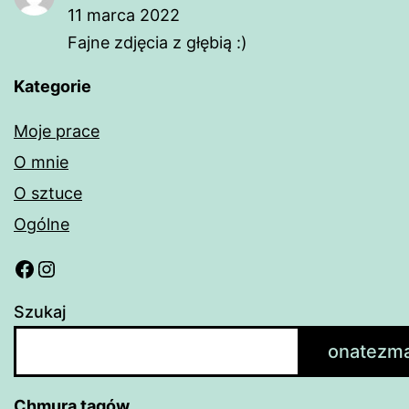
11 marca 2022
Fajne zdjęcia z głębią :)
Kategorie
Moje prace
O mnie
O sztuce
Ogólne
Facebook
Instagram
Szukaj
onatezma
Chmura tagów