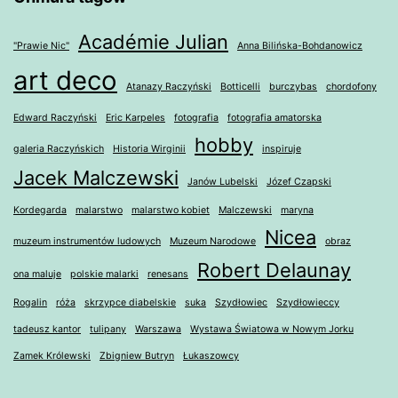
Académie Julian
"Prawie Nic"
Anna Bilińska-Bohdanowicz
art deco
Atanazy Raczyński
Botticelli
burczybas
chordofony
Edward Raczyński
Eric Karpeles
fotografia
fotografia amatorska
hobby
galeria Raczyńskich
Historia Wirginii
inspiruje
Jacek Malczewski
Janów Lubelski
Józef Czapski
Kordegarda
malarstwo
malarstwo kobiet
Malczewski
maryna
Nicea
muzeum instrumentów ludowych
Muzeum Narodowe
obraz
Robert Delaunay
ona maluje
polskie malarki
renesans
Rogalin
róża
skrzypce diabelskie
suka
Szydłowiec
Szydłowieccy
tadeusz kantor
tulipany
Warszawa
Wystawa Światowa w Nowym Jorku
Zamek Królewski
Zbigniew Butryn
Łukaszowcy